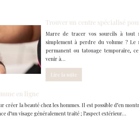
Trouver un centre spécialisé pour 
Marre de tracer vos sourcils à tout
simplement à perdre du volume ? Le mi
permanent ou tatouage temporaire, ce s
venir à…
Lire la suite
homme en ligne
r créer la beauté chez les hommes. Il est possible d’en montre
ce d’un visage généralement traité ; l’aspect extérieur…