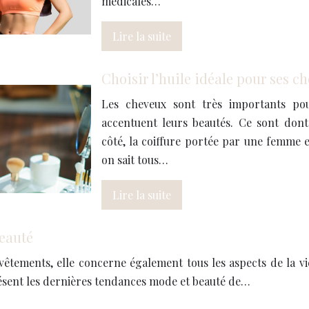
médicales…
Lire la suite
Choisir l’huile idéale pour ses c
Les cheveux sont très importants po
accentuent leurs beautés. Ce sont dont
côté, la coiffure portée par une femme 
on sait tous…
Lire la suite
beauté
tements, elle concerne également tous les aspects de la vie 
ésent les dernières tendances mode et beauté de…