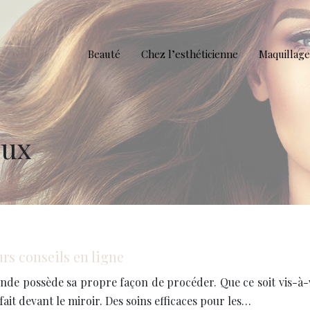
Beauté
Chez l’esthéticienne
Maquillage
oux
urs conseils en ligne
onde possède sa propre façon de procéder. Que ce soit vis-à-
ait devant le miroir. Des soins efficaces pour les…