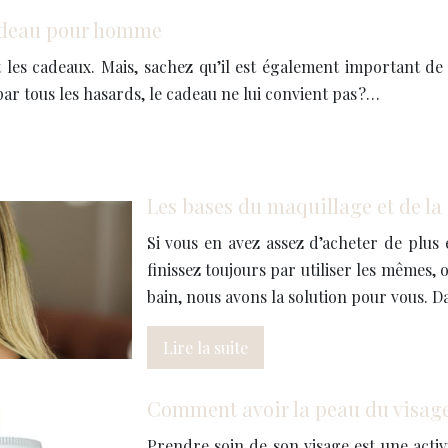
cadeau pour homme
es cadeaux. Mais, sachez qu’il est également important de s
ar tous les hasards, le cadeau ne lui convient pas ?…
Les bases du maquillage et de la
Si vous en avez assez d’acheter de plus 
finissez toujours par utiliser les mêmes, 
bain, nous avons la solution pour vous. 
Lire la suite
Comment avoir la peau du visage
Prendre soin de son visage est une activ