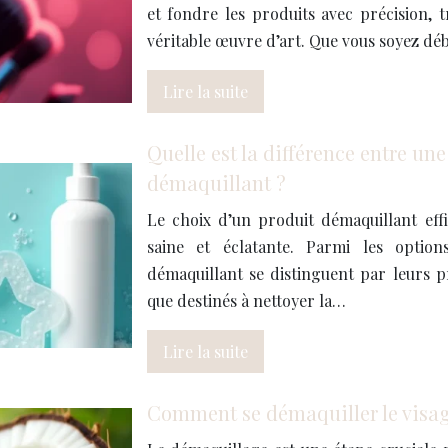
et fondre les produits avec précision,
véritable œuvre d’art. Que vous soyez d
Lire la suite
Quelle est la différence entre une
démaquillant ?
Le choix d’un produit démaquillant eff
saine et éclatante. Parmi les options
démaquillant se distinguent par leurs p
que destinés à nettoyer la…
Lire la suite
Comment se démaquiller le visag