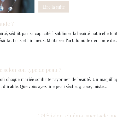
Lire la suite
nude ?
té, séduit par sa capacité à sublimer la beauté naturelle tou
ésultat frais et lumineux. Maîtriser l’art du nude demande de
e selon son type de peau ?
où chaque mariée souhaite rayonner de beauté. Un maquillag
et durable. Que vous ayez une peau sèche, grasse, mixte…
Télévision, cinéma, spectacle, m