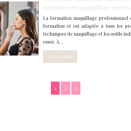
formation en maquillage profess
La formation maquillage professionnel
formation et est adaptée à tous les pro
techniques de maquillage et les outils in
essor. À…
Lire la suite
1
2
3