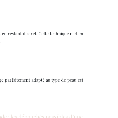
t en restant discret. Cette technique met en
…
e parfaitement adapté au type de peau est
ode : les débouchés possibles d’une