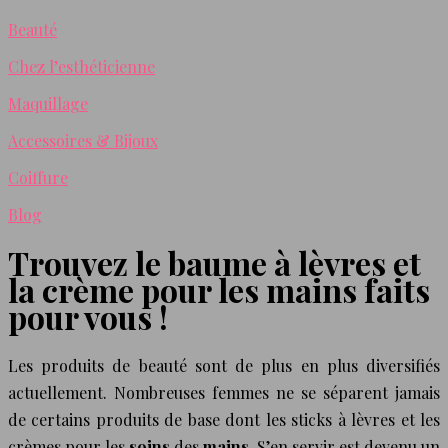
Beauté
Chez l’esthéticienne
Maquillage
Accessoires & Bijoux
Coiffure
Blog
Trouvez le baume à lèvres et
la crème pour les mains faits
pour vous !
Les produits de beauté sont de plus en plus diversifiés
actuellement. Nombreuses femmes ne se séparent jamais
de certains produits de base dont les sticks à lèvres et les
crèmes pour les
soins
des
mains
. S’en servir est devenu un