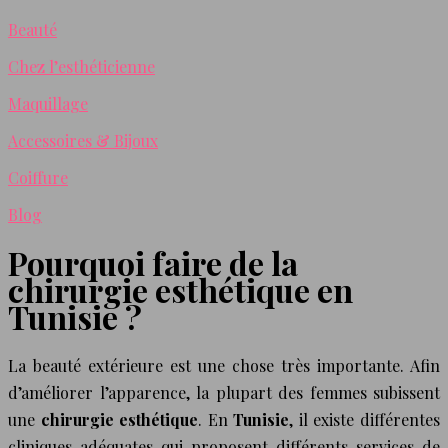
Beauté
Chez l’esthéticienne
Maquillage
Accessoires & Bijoux
Coiffure
Blog
Pourquoi faire de la
chirurgie esthétique en
Tunisie ?
La beauté extérieure est une chose très importante. Afin
d’améliorer l’apparence, la plupart des femmes subissent
une
chirurgie esthétique
. En
Tunisie
, il existe différentes
cliniques adéquates qui proposent différents services de